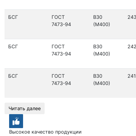
БСГ
ГОСТ
В30
24
7473-94
(М400)
БСГ
ГОСТ
В30
24
7473-94
(М400)
БСГ
ГОСТ
В30
241
7473-94
(М400)
Читать далее
Высокое качество продукции