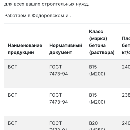
для всех ваших строительных нужд.
Работаем в Федоровском и .
Класс
(марка)
Пл
Наименование
Нормативный
бетона
бет
продукции
документ
(раствора)
кг/
БСГ
ГОСТ
В15
24
7473-94
(М200)
БСГ
ГОСТ
В15
23
7473-94
(М200)
БСГ
ГОСТ
В20
24
7473-94
(М250)